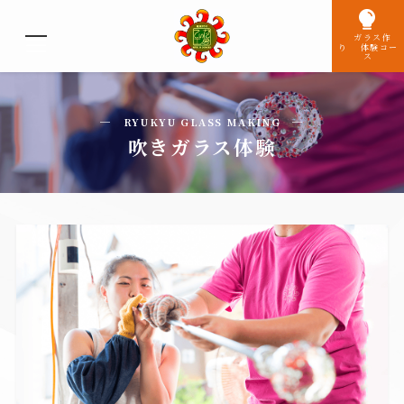
ガラス作
り 体験コー
ス
─ RYUKYU GLASS MAKING ─
吹きガラス体験